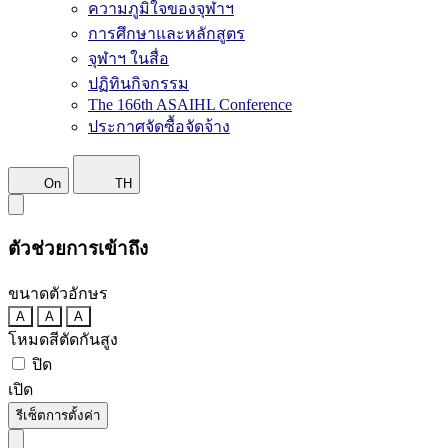
ความภูมิใจของจุฬาฯ
การศึกษาและหลักสูตร
จุฬาฯ ในสื่อ
ปฏิทินกิจกรรม
The 166th ASAIHL Conference
ประกาศจัดซื้อจัดจ้าง
On
TH
ตัวช่วยการเข้าถึง
ขนาดตัวอักษร
A
A
A
โหมดสีตัดกันสูง
ปิด
เปิด
รีเซ็ตการตั้งค่า