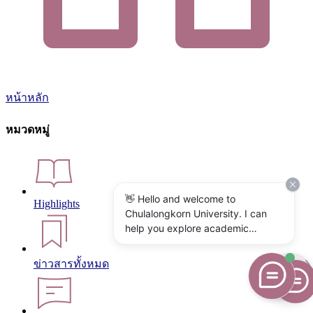
หน้าหลัก
หมวดหมู่
👋 Hello and welcome to
Highlights
Chulalongkorn University. I can
help you explore academic
programs, admissions, research,
campus life, and university
ข่าวสารทั้งหมด
services. What would you like to
know?