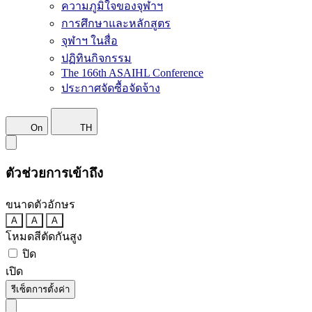
ความภูมิใจของจุฬาฯ
การศึกษาและหลักสูตร
จุฬาฯ ในสื่อ
ปฏิทินกิจกรรม
The 166th ASAIHL Conference
ประกาศจัดซื้อจัดจ้าง
On
TH
ตัวช่วยการเข้าถึง
ขนาดตัวอักษร
A
A
A
โหมดสีตัดกันสูง
ปิด
เปิด
รีเซ็ตการตั้งค่า