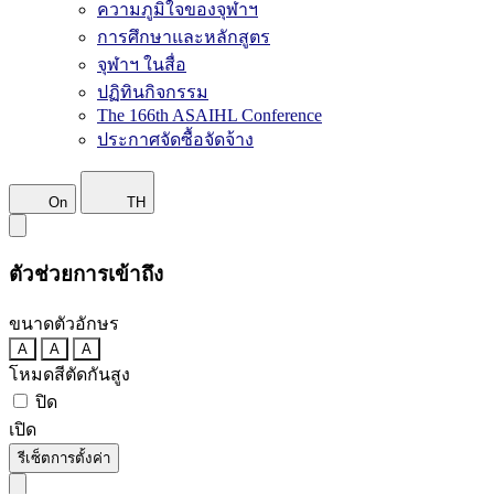
ความภูมิใจของจุฬาฯ
การศึกษาและหลักสูตร
จุฬาฯ ในสื่อ
ปฏิทินกิจกรรม
The 166th ASAIHL Conference
ประกาศจัดซื้อจัดจ้าง
On
TH
ตัวช่วยการเข้าถึง
ขนาดตัวอักษร
A
A
A
โหมดสีตัดกันสูง
ปิด
เปิด
รีเซ็ตการตั้งค่า