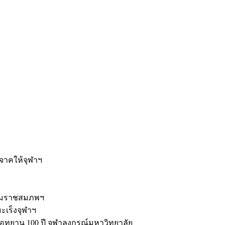
ะ
ิจาคให้จุฬาฯ
รมราชสมภพฯ
มะเร็งจุฬาฯ
ุทยาน 100 ปี จุฬาลงกรณ์มหาวิทยาลัย