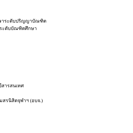
กษาระดับปริญญาบัณฑิต
ระดับบัณฑิตศึกษา
ยีสารสนเทศ
สรนิสิตจุฬาฯ (อบจ.)