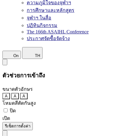
ความภูมิใจของจุฬาฯ
การศึกษาและหลักสูตร
จุฬาฯ ในสื่อ
ปฏิทินกิจกรรม
The 166th ASAIHL Conference
ประกาศจัดซื้อจัดจ้าง
On
TH
ตัวช่วยการเข้าถึง
ขนาดตัวอักษร
A
A
A
โหมดสีตัดกันสูง
ปิด
เปิด
รีเซ็ตการตั้งค่า