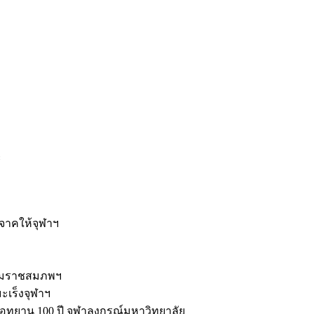
ะ
ิจาคให้จุฬาฯ
รมราชสมภพฯ
มะเร็งจุฬาฯ
ุทยาน 100 ปี จุฬาลงกรณ์มหาวิทยาลัย