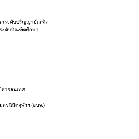
กษาระดับปริญญาบัณฑิต
ระดับบัณฑิตศึกษา
ยีสารสนเทศ
สรนิสิตจุฬาฯ (อบจ.)