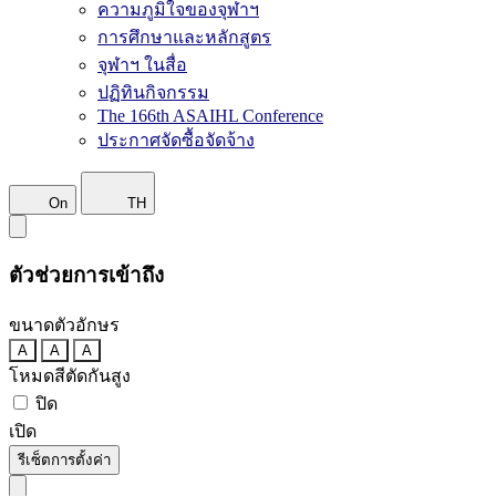
ความภูมิใจของจุฬาฯ
การศึกษาและหลักสูตร
จุฬาฯ ในสื่อ
ปฏิทินกิจกรรม
The 166th ASAIHL Conference
ประกาศจัดซื้อจัดจ้าง
On
TH
ตัวช่วยการเข้าถึง
ขนาดตัวอักษร
A
A
A
โหมดสีตัดกันสูง
ปิด
เปิด
รีเซ็ตการตั้งค่า