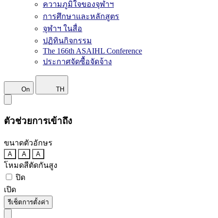
ความภูมิใจของจุฬาฯ
การศึกษาและหลักสูตร
จุฬาฯ ในสื่อ
ปฏิทินกิจกรรม
The 166th ASAIHL Conference
ประกาศจัดซื้อจัดจ้าง
On
TH
ตัวช่วยการเข้าถึง
ขนาดตัวอักษร
A
A
A
โหมดสีตัดกันสูง
ปิด
เปิด
รีเซ็ตการตั้งค่า