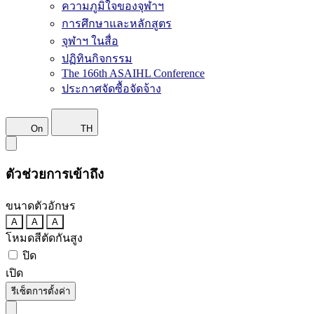
ความภูมิใจของจุฬาฯ
การศึกษาและหลักสูตร
จุฬาฯ ในสื่อ
ปฏิทินกิจกรรม
The 166th ASAIHL Conference
ประกาศจัดซื้อจัดจ้าง
On
TH
ตัวช่วยการเข้าถึง
ขนาดตัวอักษร
A
A
A
โหมดสีตัดกันสูง
ปิด
เปิด
รีเซ็ตการตั้งค่า