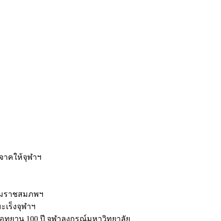
ะ
ิจาคให้จุฬาฯ
รมราชสมภพฯ
มะเร็งจุฬาฯ
ุทยาน 100 ปี จุฬาลงกรณ์มหาวิทยาลัย