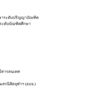
กษาระดับปริญญาบัณฑิต
ระดับบัณฑิตศึกษา
ยีสารสนเทศ
สรนิสิตจุฬาฯ (อบจ.)