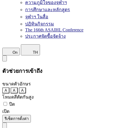
ความภูมิใจของจุฬาฯ
การศึกษาและหลักสูตร
จุฬาฯ ในสื่อ
ปฏิทินกิจกรรม
The 166th ASAIHL Conference
ประกาศจัดซื้อจัดจ้าง
On
TH
ตัวช่วยการเข้าถึง
ขนาดตัวอักษร
A
A
A
โหมดสีตัดกันสูง
ปิด
เปิด
รีเซ็ตการตั้งค่า