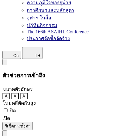
ความภูมิใจของจุฬาฯ
การศึกษาและหลักสูตร
จุฬาฯ ในสื่อ
ปฏิทินกิจกรรม
The 166th ASAIHL Conference
ประกาศจัดซื้อจัดจ้าง
On
TH
ตัวช่วยการเข้าถึง
ขนาดตัวอักษร
A
A
A
โหมดสีตัดกันสูง
ปิด
เปิด
รีเซ็ตการตั้งค่า