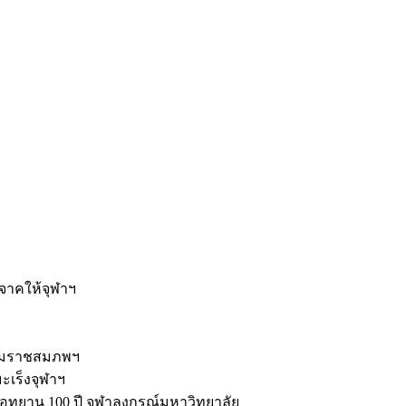
ะ
ิจาคให้จุฬาฯ
รมราชสมภพฯ
มะเร็งจุฬาฯ
ุทยาน 100 ปี จุฬาลงกรณ์มหาวิทยาลัย