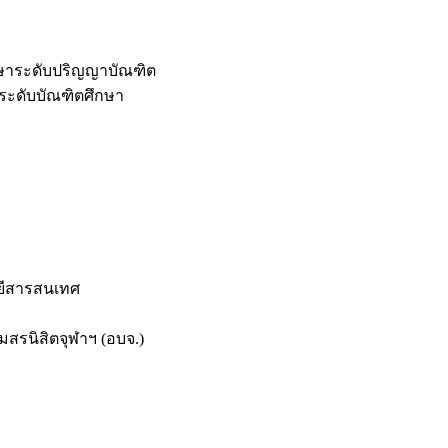
กษาระดับปริญญาบัณฑิต
ระดับบัณฑิตศึกษา
ยีสารสนเทศ
สรนิสิตจุฬาฯ (อบจ.)