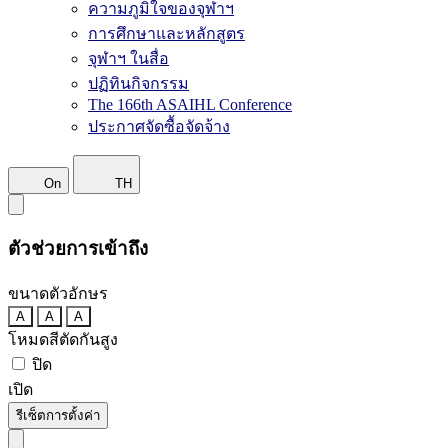
ความภูมิใจของจุฬาฯ
การศึกษาและหลักสูตร
จุฬาฯ ในสื่อ
ปฏิทินกิจกรรม
The 166th ASAIHL Conference
ประกาศจัดซื้อจัดจ้าง
On
TH
ตัวช่วยการเข้าถึง
ขนาดตัวอักษร
A
A
A
โหมดสีตัดกันสูง
ปิด
เปิด
รีเซ็ตการตั้งค่า