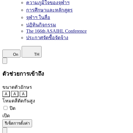
ความภูมิใจของจุฬาฯ
การศึกษาและหลักสูตร
จุฬาฯ ในสื่อ
ปฏิทินกิจกรรม
The 166th ASAIHL Conference
ประกาศจัดซื้อจัดจ้าง
On
TH
ตัวช่วยการเข้าถึง
ขนาดตัวอักษร
A
A
A
โหมดสีตัดกันสูง
ปิด
เปิด
รีเซ็ตการตั้งค่า