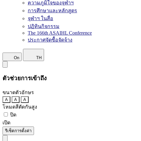
ความภูมิใจของจุฬาฯ
การศึกษาและหลักสูตร
จุฬาฯ ในสื่อ
ปฏิทินกิจกรรม
The 166th ASAIHL Conference
ประกาศจัดซื้อจัดจ้าง
On
TH
ตัวช่วยการเข้าถึง
ขนาดตัวอักษร
A
A
A
โหมดสีตัดกันสูง
ปิด
เปิด
รีเซ็ตการตั้งค่า