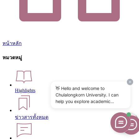
หน้าหลัก
หมวดหมู่
👋 Hello and welcome to
Highlights
Chulalongkorn University. I can
help you explore academic
programs, admissions, research,
campus life, and university
ข่าวสารทั้งหมด
services. What would you like to
know?