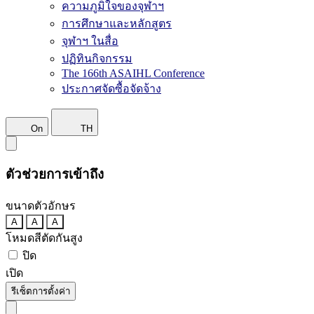
ความภูมิใจของจุฬาฯ
การศึกษาและหลักสูตร
จุฬาฯ ในสื่อ
ปฏิทินกิจกรรม
The 166th ASAIHL Conference
ประกาศจัดซื้อจัดจ้าง
On
TH
ตัวช่วยการเข้าถึง
ขนาดตัวอักษร
A
A
A
โหมดสีตัดกันสูง
ปิด
เปิด
รีเซ็ตการตั้งค่า