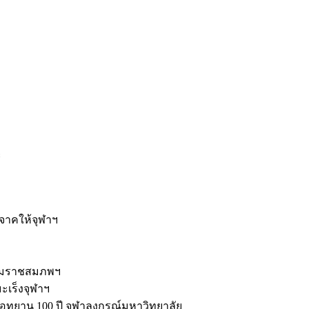
ะ
ิจาคให้จุฬาฯ
รมราชสมภพฯ
มะเร็งจุฬาฯ
ุทยาน 100 ปี จุฬาลงกรณ์มหาวิทยาลัย