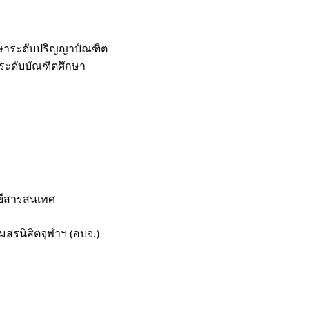
กษาระดับปริญญาบัณฑิต
ระดับบัณฑิตศึกษา
ยีสารสนเทศ
สรนิสิตจุฬาฯ (อบจ.)