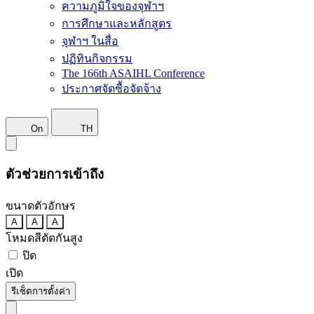
ความภูมิใจของจุฬาฯ
การศึกษาและหลักสูตร
จุฬาฯ ในสื่อ
ปฏิทินกิจกรรม
The 166th ASAIHL Conference
ประกาศจัดซื้อจัดจ้าง
On
TH
ตัวช่วยการเข้าถึง
ขนาดตัวอักษร
A
A
A
โหมดสีตัดกันสูง
ปิด
เปิด
รีเซ็ตการตั้งค่า