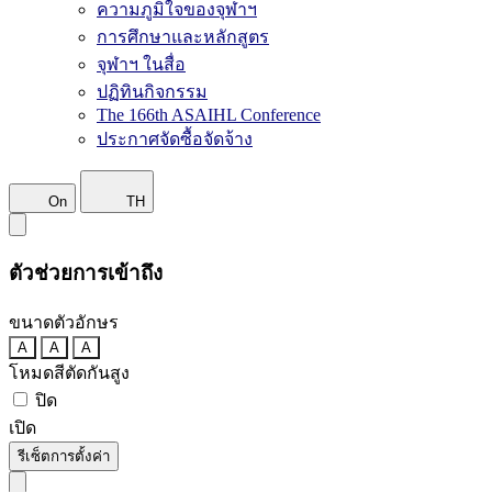
ความภูมิใจของจุฬาฯ
การศึกษาและหลักสูตร
จุฬาฯ ในสื่อ
ปฏิทินกิจกรรม
The 166th ASAIHL Conference
ประกาศจัดซื้อจัดจ้าง
On
TH
ตัวช่วยการเข้าถึง
ขนาดตัวอักษร
A
A
A
โหมดสีตัดกันสูง
ปิด
เปิด
รีเซ็ตการตั้งค่า