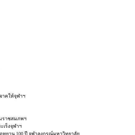
ะ
ิจาคให้จุฬาฯ
รมราชสมภพฯ
มะเร็งจุฬาฯ
ุทยาน 100 ปี จุฬาลงกรณ์มหาวิทยาลัย