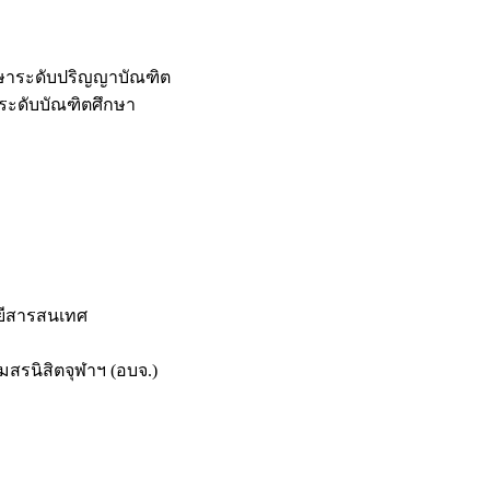
กษาระดับปริญญาบัณฑิต
ระดับบัณฑิตศึกษา
ยีสารสนเทศ
สรนิสิตจุฬาฯ (อบจ.)