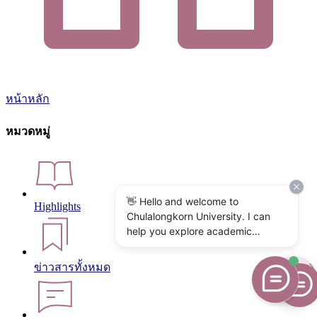
หน้าหลัก
หมวดหมู่
👋 Hello and welcome to
Highlights
Chulalongkorn University. I can
help you explore academic
programs, admissions, research,
campus life, and university
ข่าวสารทั้งหมด
services. What would you like to
know?