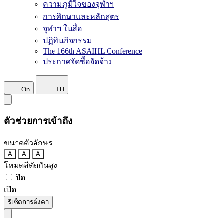
ความภูมิใจของจุฬาฯ
การศึกษาและหลักสูตร
จุฬาฯ ในสื่อ
ปฏิทินกิจกรรม
The 166th ASAIHL Conference
ประกาศจัดซื้อจัดจ้าง
On
TH
ตัวช่วยการเข้าถึง
ขนาดตัวอักษร
A
A
A
โหมดสีตัดกันสูง
ปิด
เปิด
รีเซ็ตการตั้งค่า