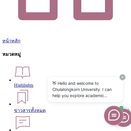
หน้าหลัก
หมวดหมู่
👋 Hello and welcome to
Highlights
Chulalongkorn University. I can
help you explore academic
programs, admissions, research,
campus life, and university
ข่าวสารทั้งหมด
services. What would you like to
know?