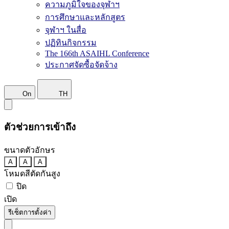
ความภูมิใจของจุฬาฯ
การศึกษาและหลักสูตร
จุฬาฯ ในสื่อ
ปฏิทินกิจกรรม
The 166th ASAIHL Conference
ประกาศจัดซื้อจัดจ้าง
On
TH
ตัวช่วยการเข้าถึง
ขนาดตัวอักษร
A
A
A
โหมดสีตัดกันสูง
ปิด
เปิด
รีเซ็ตการตั้งค่า