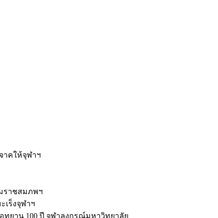
ะ
ิจาคให้จุฬาฯ
รมราชสมภพฯ
มะเร็งจุฬาฯ
ุทยาน 100 ปี จุฬาลงกรณ์มหาวิทยาลัย