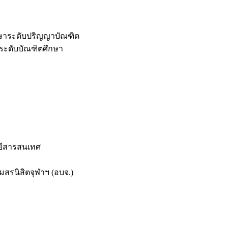
กษาระดับปริญญาบัณฑิต
ระดับบัณฑิตศึกษา
ยีสารสนเทศ
สรนิสิตจุฬาฯ (อบจ.)