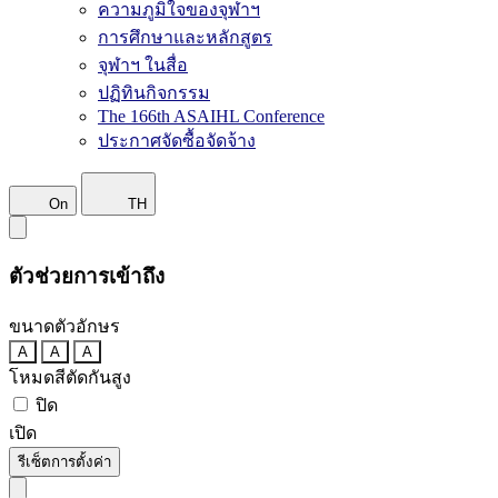
ความภูมิใจของจุฬาฯ
การศึกษาและหลักสูตร
จุฬาฯ ในสื่อ
ปฏิทินกิจกรรม
The 166th ASAIHL Conference
ประกาศจัดซื้อจัดจ้าง
On
TH
ตัวช่วยการเข้าถึง
ขนาดตัวอักษร
A
A
A
โหมดสีตัดกันสูง
ปิด
เปิด
รีเซ็ตการตั้งค่า