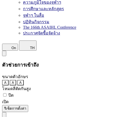
ความภูมิใจของจุฬาฯ
การศึกษาและหลักสูตร
จุฬาฯ ในสื่อ
ปฏิทินกิจกรรม
The 166th ASAIHL Conference
ประกาศจัดซื้อจัดจ้าง
On
TH
ตัวช่วยการเข้าถึง
ขนาดตัวอักษร
A
A
A
โหมดสีตัดกันสูง
ปิด
เปิด
รีเซ็ตการตั้งค่า