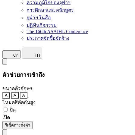
ความภูมิใจของจุฬาฯ
การศึกษาและหลักสูตร
จุฬาฯ ในสื่อ
ปฏิทินกิจกรรม
The 166th ASAIHL Conference
ประกาศจัดซื้อจัดจ้าง
On
TH
ตัวช่วยการเข้าถึง
ขนาดตัวอักษร
A
A
A
โหมดสีตัดกันสูง
ปิด
เปิด
รีเซ็ตการตั้งค่า