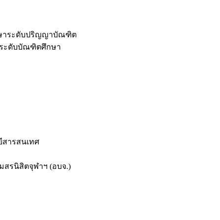
กษาระดับปริญญาบัณฑิต
ระดับบัณฑิตศึกษา
ยีสารสนเทศ
สรนิสิตจุฬาฯ (อบจ.)