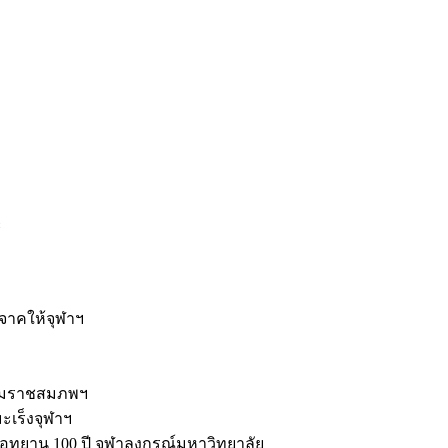
ะ
ิจาคให้จุฬาฯ
รมราชสมภพฯ
มะเร็งจุฬาฯ
ุทยาน 100 ปี จุฬาลงกรณ์มหาวิทยาลัย