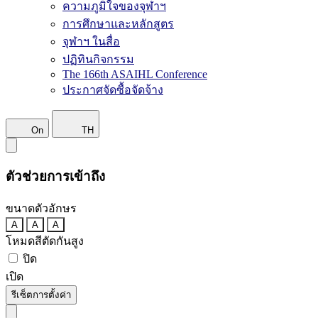
ความภูมิใจของจุฬาฯ
การศึกษาและหลักสูตร
จุฬาฯ ในสื่อ
ปฏิทินกิจกรรม
The 166th ASAIHL Conference
ประกาศจัดซื้อจัดจ้าง
On
TH
ตัวช่วยการเข้าถึง
ขนาดตัวอักษร
A
A
A
โหมดสีตัดกันสูง
ปิด
เปิด
รีเซ็ตการตั้งค่า