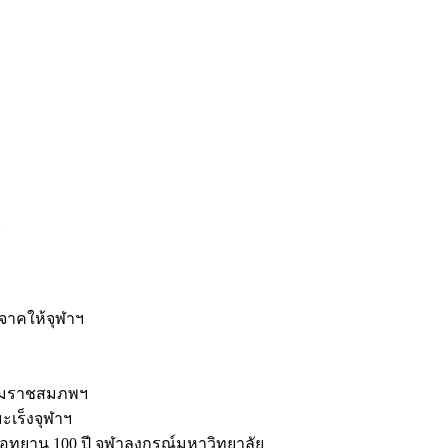
ะ
ิจาคให้จุฬาฯ
รมราชสมภพฯ
มะเร็งจุฬาฯ
ุทยาน 100 ปี จุฬาลงกรณ์มหาวิทยาลัย