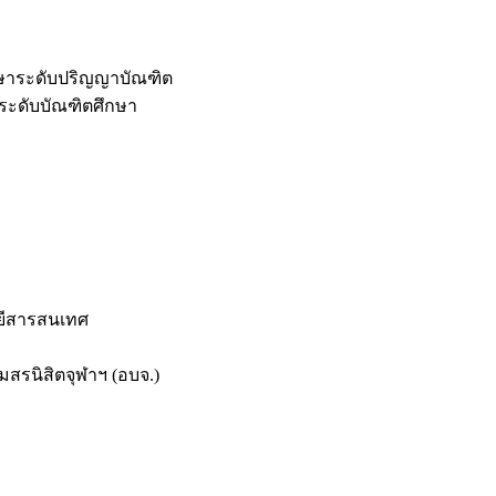
กษาระดับปริญญาบัณฑิต
ระดับบัณฑิตศึกษา
ยีสารสนเทศ
สรนิสิตจุฬาฯ (อบจ.)