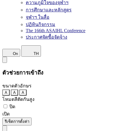
ความภูมิใจของจุฬาฯ
การศึกษาและหลักสูตร
จุฬาฯ ในสื่อ
ปฏิทินกิจกรรม
The 166th ASAIHL Conference
ประกาศจัดซื้อจัดจ้าง
On
TH
ตัวช่วยการเข้าถึง
ขนาดตัวอักษร
A
A
A
โหมดสีตัดกันสูง
ปิด
เปิด
รีเซ็ตการตั้งค่า