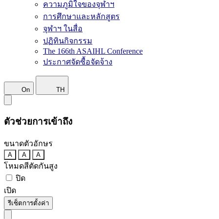
ความภูมิใจของจุฬาฯ
การศึกษาและหลักสูตร
จุฬาฯ ในสื่อ
ปฏิทินกิจกรรม
The 166th ASAIHL Conference
ประกาศจัดซื้อจัดจ้าง
On
TH
ตัวช่วยการเข้าถึง
ขนาดตัวอักษร
A
A
A
โหมดสีตัดกันสูง
ปิด
เปิด
รีเซ็ตการตั้งค่า