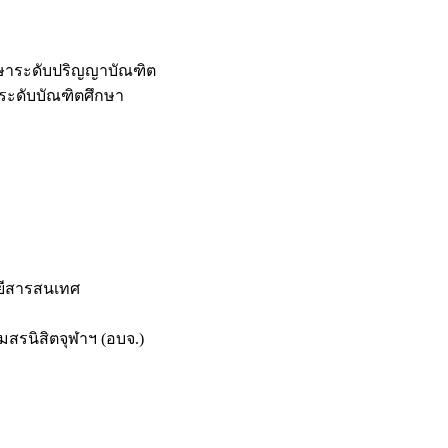
กษาระดับปริญญาบัณฑิต
ระดับบัณฑิตศึกษา
ยีสารสนเทศ
สรนิสิตจุฬาฯ (อบจ.)