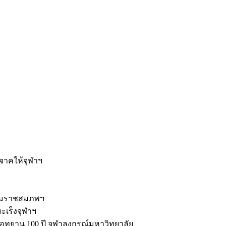
ะ
ิจาคให้จุฬาฯ
รมราชสมภพฯ
มะเร็งจุฬาฯ
ุทยาน 100 ปี จุฬาลงกรณ์มหาวิทยาลัย