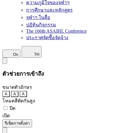
ความภูมิใจของจุฬาฯ
การศึกษาและหลักสูตร
จุฬาฯ ในสื่อ
ปฏิทินกิจกรรม
The 166th ASAIHL Conference
ประกาศจัดซื้อจัดจ้าง
On
TH
ตัวช่วยการเข้าถึง
ขนาดตัวอักษร
A
A
A
โหมดสีตัดกันสูง
ปิด
เปิด
รีเซ็ตการตั้งค่า