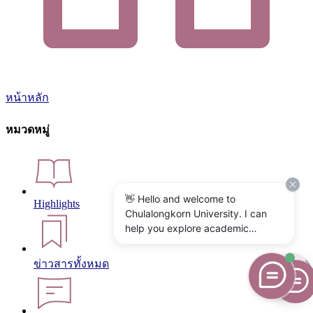
หน้าหลัก
หมวดหมู่
👋 Hello and welcome to
Highlights
Chulalongkorn University. I can
help you explore academic
programs, admissions, research,
campus life, and university
ข่าวสารทั้งหมด
services. What would you like to
know?