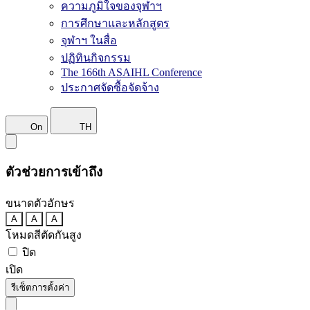
ความภูมิใจของจุฬาฯ
การศึกษาและหลักสูตร
จุฬาฯ ในสื่อ
ปฏิทินกิจกรรม
The 166th ASAIHL Conference
ประกาศจัดซื้อจัดจ้าง
On
TH
ตัวช่วยการเข้าถึง
ขนาดตัวอักษร
A
A
A
โหมดสีตัดกันสูง
ปิด
เปิด
รีเซ็ตการตั้งค่า