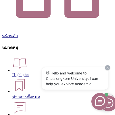
หน้าหลัก
หมวดหมู่
👋 Hello and welcome to
Highlights
Chulalongkorn University. I can
help you explore academic
programs, admissions, research,
campus life, and university
ข่าวสารทั้งหมด
services. What would you like to
know?