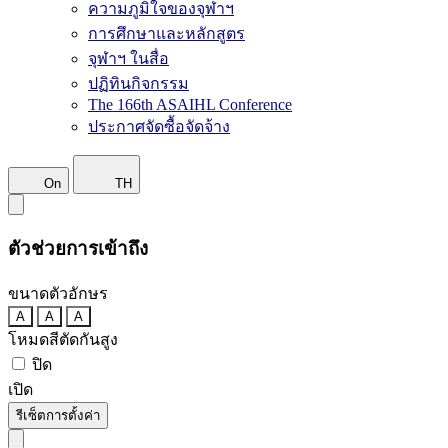
ความภูมิใจของจุฬาฯ
การศึกษาและหลักสูตร
จุฬาฯ ในสื่อ
ปฏิทินกิจกรรม
The 166th ASAIHL Conference
ประกาศจัดซื้อจัดจ้าง
On
TH
ตัวช่วยการเข้าถึง
ขนาดตัวอักษร
A
A
A
โหมดสีตัดกันสูง
ปิด
เปิด
รีเซ็ตการตั้งค่า