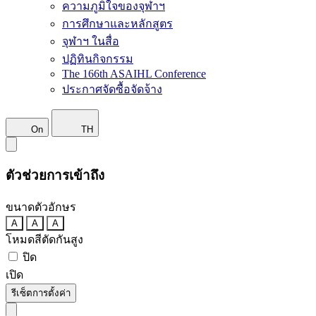
ความภูมิใจของจุฬาฯ
การศึกษาและหลักสูตร
จุฬาฯ ในสื่อ
ปฏิทินกิจกรรม
The 166th ASAIHL Conference
ประกาศจัดซื้อจัดจ้าง
On
TH
ตัวช่วยการเข้าถึง
ขนาดตัวอักษร
A
A
A
โหมดสีตัดกันสูง
ปิด
เปิด
รีเซ็ตการตั้งค่า