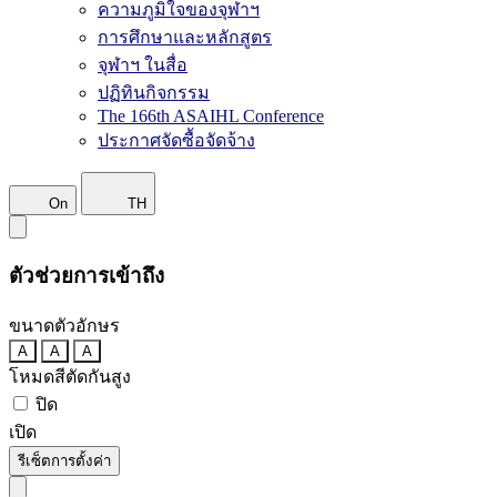
ความภูมิใจของจุฬาฯ
การศึกษาและหลักสูตร
จุฬาฯ ในสื่อ
ปฏิทินกิจกรรม
The 166th ASAIHL Conference
ประกาศจัดซื้อจัดจ้าง
On
TH
ตัวช่วยการเข้าถึง
ขนาดตัวอักษร
A
A
A
โหมดสีตัดกันสูง
ปิด
เปิด
รีเซ็ตการตั้งค่า