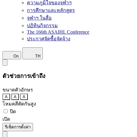
ความภูมิใจของจุฬาฯ
การศึกษาและหลักสูตร
จุฬาฯ ในสื่อ
ปฏิทินกิจกรรม
The 166th ASAIHL Conference
ประกาศจัดซื้อจัดจ้าง
On
TH
ตัวช่วยการเข้าถึง
ขนาดตัวอักษร
A
A
A
โหมดสีตัดกันสูง
ปิด
เปิด
รีเซ็ตการตั้งค่า