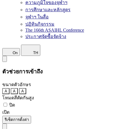
ความภูมิใจของจุฬาฯ
การศึกษาและหลักสูตร
จุฬาฯ ในสื่อ
ปฏิทินกิจกรรม
The 166th ASAIHL Conference
ประกาศจัดซื้อจัดจ้าง
On
TH
ตัวช่วยการเข้าถึง
ขนาดตัวอักษร
A
A
A
โหมดสีตัดกันสูง
ปิด
เปิด
รีเซ็ตการตั้งค่า