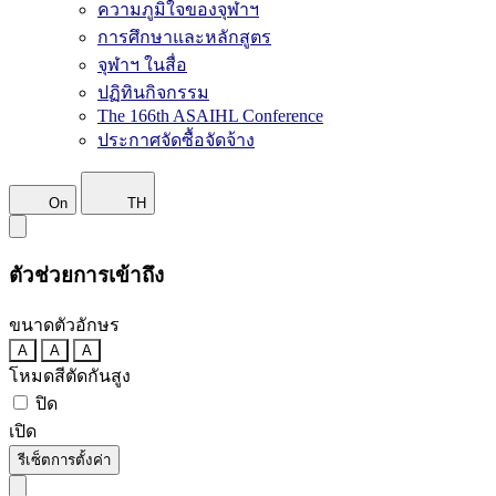
ความภูมิใจของจุฬาฯ
การศึกษาและหลักสูตร
จุฬาฯ ในสื่อ
ปฏิทินกิจกรรม
The 166th ASAIHL Conference
ประกาศจัดซื้อจัดจ้าง
On
TH
ตัวช่วยการเข้าถึง
ขนาดตัวอักษร
A
A
A
โหมดสีตัดกันสูง
ปิด
เปิด
รีเซ็ตการตั้งค่า