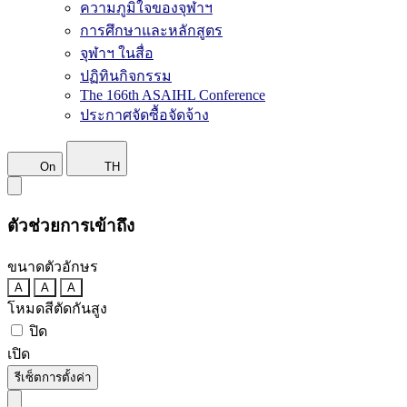
ความภูมิใจของจุฬาฯ
การศึกษาและหลักสูตร
จุฬาฯ ในสื่อ
ปฏิทินกิจกรรม
The 166th ASAIHL Conference
ประกาศจัดซื้อจัดจ้าง
On
TH
ตัวช่วยการเข้าถึง
ขนาดตัวอักษร
A
A
A
โหมดสีตัดกันสูง
ปิด
เปิด
รีเซ็ตการตั้งค่า