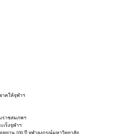
ะ
ิจาคให้จุฬาฯ
รมราชสมภพฯ
มะเร็งจุฬาฯ
ุทยาน 100 ปี จุฬาลงกรณ์มหาวิทยาลัย