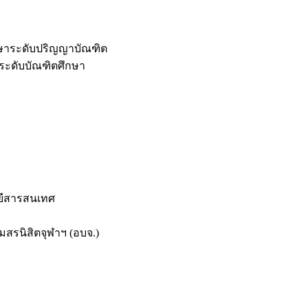
กษาระดับปริญญาบัณฑิต
ระดับบัณฑิตศึกษา
ยีสารสนเทศ
สรนิสิตจุฬาฯ (อบจ.)