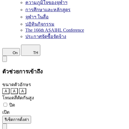
ความภูมิใจของจุฬาฯ
การศึกษาและหลักสูตร
จุฬาฯ ในสื่อ
ปฏิทินกิจกรรม
The 166th ASAIHL Conference
ประกาศจัดซื้อจัดจ้าง
On
TH
ตัวช่วยการเข้าถึง
ขนาดตัวอักษร
A
A
A
โหมดสีตัดกันสูง
ปิด
เปิด
รีเซ็ตการตั้งค่า