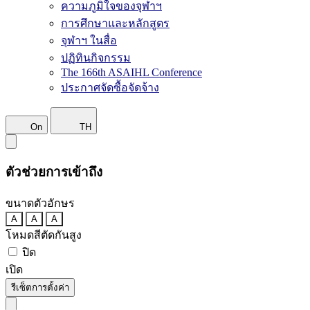
ความภูมิใจของจุฬาฯ
การศึกษาและหลักสูตร
จุฬาฯ ในสื่อ
ปฏิทินกิจกรรม
The 166th ASAIHL Conference
ประกาศจัดซื้อจัดจ้าง
On
TH
ตัวช่วยการเข้าถึง
ขนาดตัวอักษร
A
A
A
โหมดสีตัดกันสูง
ปิด
เปิด
รีเซ็ตการตั้งค่า