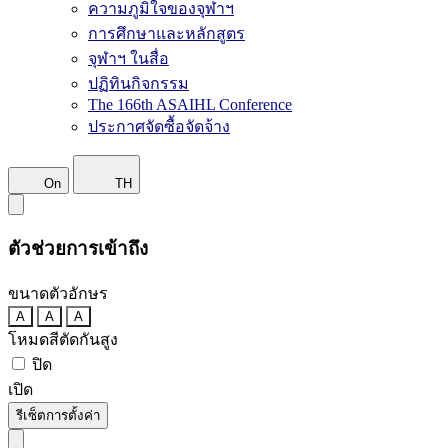
ความภูมิใจของจุฬาฯ
การศึกษาและหลักสูตร
จุฬาฯ ในสื่อ
ปฏิทินกิจกรรม
The 166th ASAIHL Conference
ประกาศจัดซื้อจัดจ้าง
On
TH
ตัวช่วยการเข้าถึง
ขนาดตัวอักษร
A
A
A
โหมดสีตัดกันสูง
ปิด
เปิด
รีเซ็ตการตั้งค่า