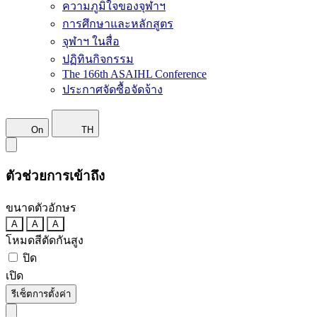
ความภูมิใจของจุฬาฯ
การศึกษาและหลักสูตร
จุฬาฯ ในสื่อ
ปฏิทินกิจกรรม
The 166th ASAIHL Conference
ประกาศจัดซื้อจัดจ้าง
On
TH
ตัวช่วยการเข้าถึง
ขนาดตัวอักษร
A
A
A
โหมดสีตัดกันสูง
ปิด
เปิด
รีเซ็ตการตั้งค่า