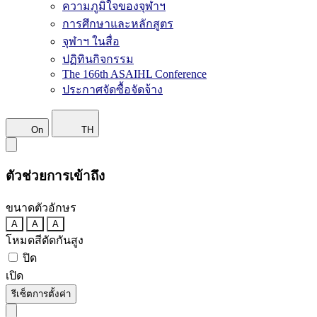
ความภูมิใจของจุฬาฯ
การศึกษาและหลักสูตร
จุฬาฯ ในสื่อ
ปฏิทินกิจกรรม
The 166th ASAIHL Conference
ประกาศจัดซื้อจัดจ้าง
On
TH
ตัวช่วยการเข้าถึง
ขนาดตัวอักษร
A
A
A
โหมดสีตัดกันสูง
ปิด
เปิด
รีเซ็ตการตั้งค่า