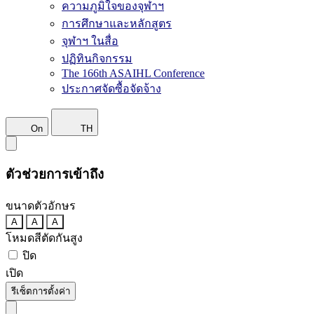
ความภูมิใจของจุฬาฯ
การศึกษาและหลักสูตร
จุฬาฯ ในสื่อ
ปฏิทินกิจกรรม
The 166th ASAIHL Conference
ประกาศจัดซื้อจัดจ้าง
On
TH
ตัวช่วยการเข้าถึง
ขนาดตัวอักษร
A
A
A
โหมดสีตัดกันสูง
ปิด
เปิด
รีเซ็ตการตั้งค่า