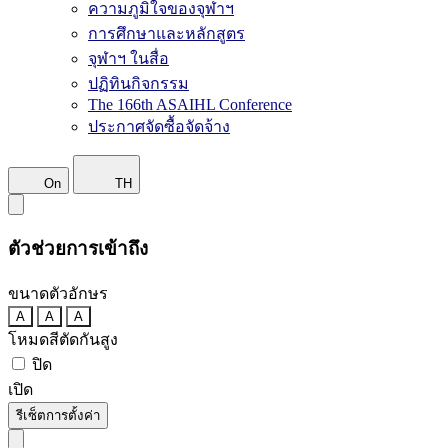
ความภูมิใจของจุฬาฯ
การศึกษาและหลักสูตร
จุฬาฯ ในสื่อ
ปฏิทินกิจกรรม
The 166th ASAIHL Conference
ประกาศจัดซื้อจัดจ้าง
On
TH
ตัวช่วยการเข้าถึง
ขนาดตัวอักษร
A
A
A
โหมดสีตัดกันสูง
ปิด
เปิด
รีเซ็ตการตั้งค่า